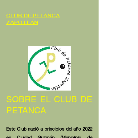
CLUB DE PETANCA
ZAPOTLÁN
SOBRE EL CLUB DE
PETANCA
Este Club nació a principios del año 2022
en Ciudad Guzmán (Municipio de