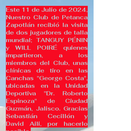
Este 11 de Julio de 2024,
Nuestro Club de Petanca
Zapotlán recibió la visita
de dos jugadores de talla
mundial; TANGUY PÉNIN
y WILL POIRÉ quienes
impartieron, a los
miembros del Club, unas
clínicas de tiro en las
Canchas "George Costa",
ubicadas en la Unidad
Deportiva "Dr. Roberto
Espinoza" de Ciudad
Guzmán, Jalisco. Gracias
Sebastián Cecillón y
David Aili, por hacerlo